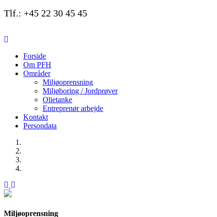
Tlf.: +45 22 30 45 45
Forside
Om PFH
Områder
Miljøoprensning
Miljøboring / Jordprøver
Olietanke
Entreprenør arbejde
Kontakt
Persondata
Previous
Next
Miljøoprensning