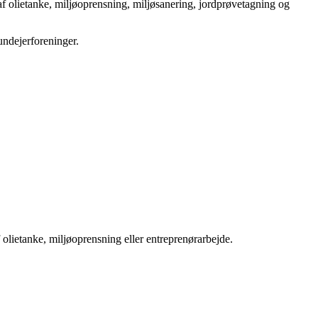
 af olietanke, miljøoprensning, miljøsanering, jordprøvetagning og
undejerforeninger.
olietanke, miljøoprensning eller entreprenørarbejde.